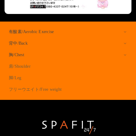
有酸素/Aerobic Exercise
背中/Back
胸/Chest
リード文を入力します。
肩/Shoulder
チンニング
ベンチプレス
脚/Leg
シーテッドロウ
スミスマシーン
ラットブルダウン
フリーウエイト/Free weight
ラットプルダウン
ディップス